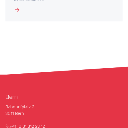
INTERESSIERTE
Bern
Bahnhofplatz 2
3011 Bern
+41 (0)31 312 23 12