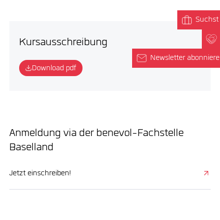
Suchst 
Kursausschreibung
Newsletter abonnier
Download pdf
Anmeldung via der benevol-Fachstelle
Baselland
Jetzt einschreiben!