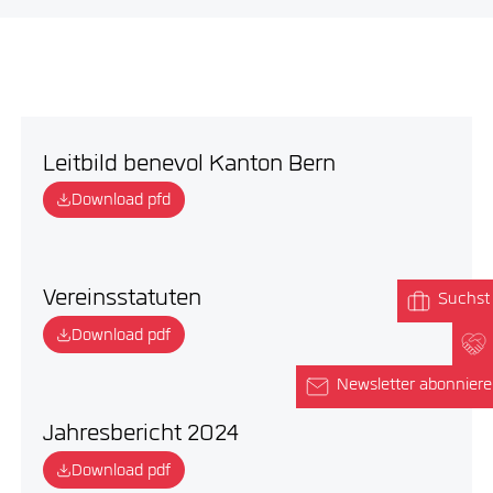
Leitbild benevol Kanton Bern
Download pfd
Vereinsstatuten
Suchst 
Download pdf
Newsletter abonnier
Jahresbericht 2024
Download pdf